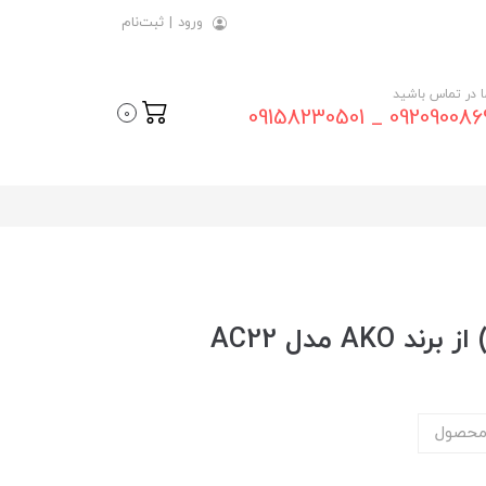
ورود
|
ثبت‌نام
ما در تماس باشید
09209008696 _ 0915823
0
محصول