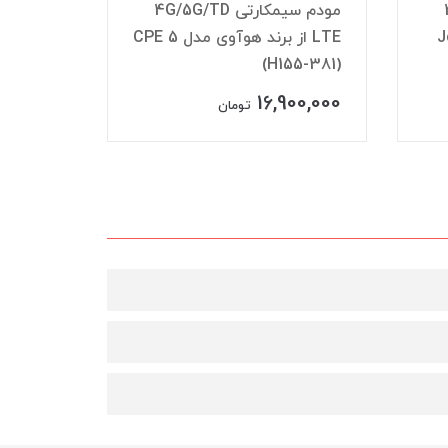
4
مودم سیمکارتی 4G/5G/TD
Joint
LTE از برند هوآوی مدل CPE 5
(H155-381)
LTE ایرانسل مدل TF-i120 B1
99,000
16,900,000
تومان