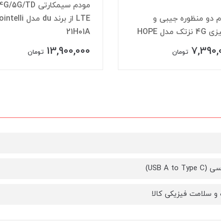
مودم سیمکارتی G/5G/TD
 دو منظوره جیبی و
LTE از برند du مدل elli
زتک مدل HOPE
21H01A
13,900,000
7,390,
تومان
تومان
USB A to T)
و سلامت فیزیکی کالا