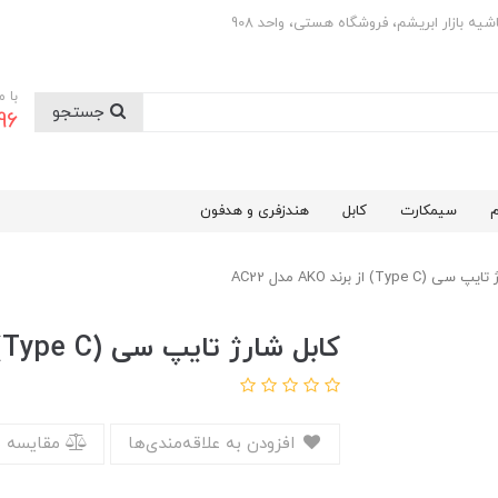
با 
جستجو
0501
م
سیمکارت
کابل
هندزفری و هدفون
Type ) از برند AKO مدل AC22
کابل شارژ تایپ سی (Type C) از برند AKO مدل AC22
افزودن به علاقه‌مندی‌ها
مقایسه 