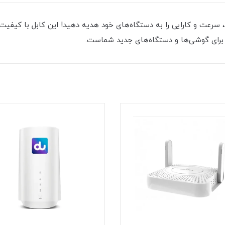
با کابل شارژ تایپ سی (Type C) برند AKO مدل AC22، سرعت و کارایی را به دستگاه‌های خود هدیه دهید!