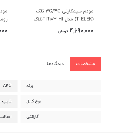
مودم سیمکارتی 3G/4G کی
 باتری
مودم سیمکارتی 3G/4G تلک
مودم
(T-ELEK) مدل R103-H1 آنلاک
رومیزی 4G ن
000
4,690,000
مان
تومان
مشخصات
دیدگاه‌ها
AKO
برند
تایپ سی (ype C
نوع کابل
اصالت 
گارانتی