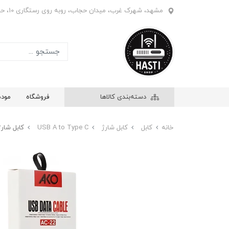
مشهد، شهرک غرب، میدان حجاب، روبه روی رستگاری 10، حاشیه بازار ابریشم، فروشگاه هستی، واحد 908
دسته‌بندی کالاها
فروشگاه
مود
خانه
کابل
کابل شارژ
USB A to Type C
کابل شارژ تایپ سی (C