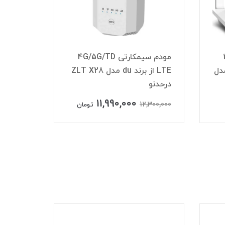
4
مودم سیمکارتی 4G/5G/TD
ZLT X2
LTE از برند du مدل Jointelli
C082
21H01A
00,000
13,900,000
تومان