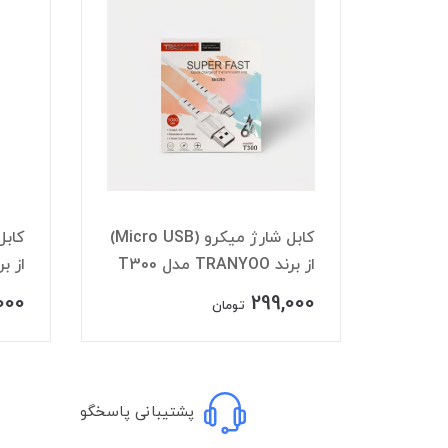
کابل شارژ میکرو (Micro USB)
کابل شارژ میکرو (Micro USB)
از برند تسکو مدل TCA351
از بر
000
330,000
تومان
پشتیبانی پاسخگو