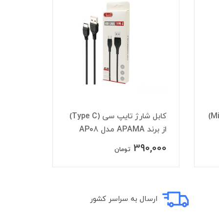
کابل شارژ تایپ سی (Type C)
کابل شارژ تایپ سی (Type C)
از برند TRANYOO مدل TS13C
Series)
5,000
390,000
تومان
ارسال به سراسر کشور