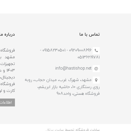
تماس با ما
درباره ما
09209008696 - 09158230501 -
مشهد با
05136219781
تجهیزات ج
info@hastishop.net
۱۴۰۳
دیجیتال
مشهد، شهرک غرب، میدان حجاب، روبه
فروشگاه 
روی رستگاری 10، حاشیه بازار ابریشم،
کارت و لو
فروشگاه هستی، واحد908
اطلاعات
ساخت فروشگاه توسط
سایت پرتال