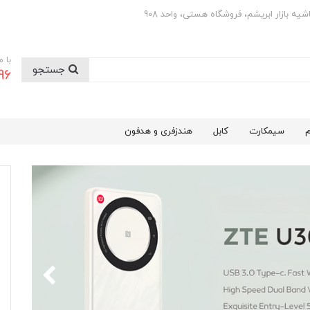
با 
جستجو
0501
م
سیمکارت
کابل
هندزفری و هدفون