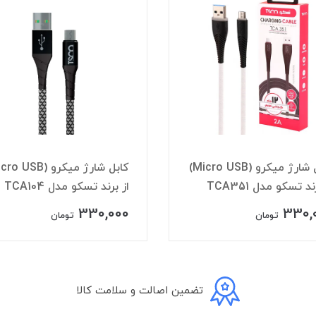
کابل شارژ میکرو (Micro USB)
ند تسکو مدل TCA104
از برند APAMA مدل AP08
390,000
330,
تومان
تومان
تضمین اصالت و سلامت کالا