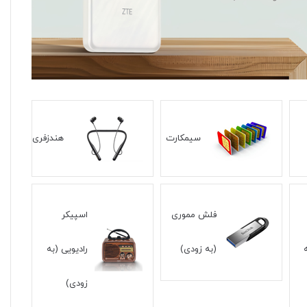
مودم سیمکارتی 3G/4G کی
سیمکارت
هندزفری
K-LIN) برق و باتری مدل
X
7,399
تومان
فلش مموری
اسپیکر
(به زودی)
رادیویی (به
زودی)