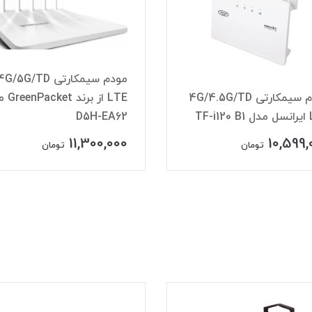
مودم سیمکارتی 4G/5G/TD
مودم سیمکارتی G/5G/TD
LTE از برند GreenPacket مدل
LTE از برند du مدل 8
D5H-E
درحدنو
11,990,000
11,300,
12,300,000
تومان
تومان