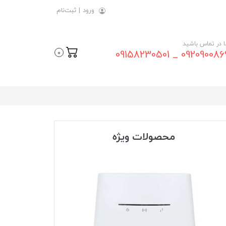
ورود
|
ثبت‌نام
ما در تماس باشید
09209008696 _ 0915823
0
محصولات ویژه