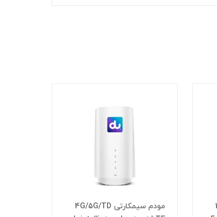
8٪
3٪
4
مودم سیمکارتی 4G/5G/TD