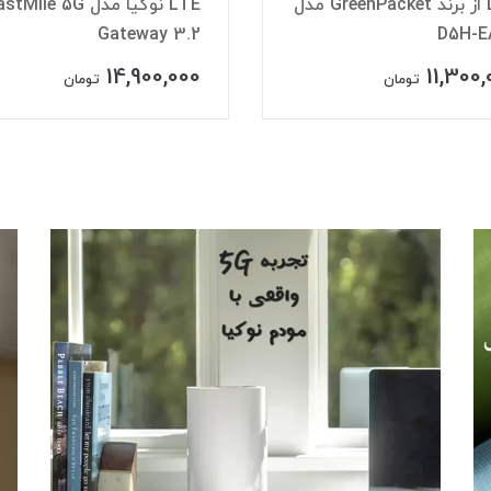
LTE نوکیا مدل FastMile 5G
LTE از برند du مدل elli
21H01A
Gateway 
13,900,000
14,900,
تومان
تومان