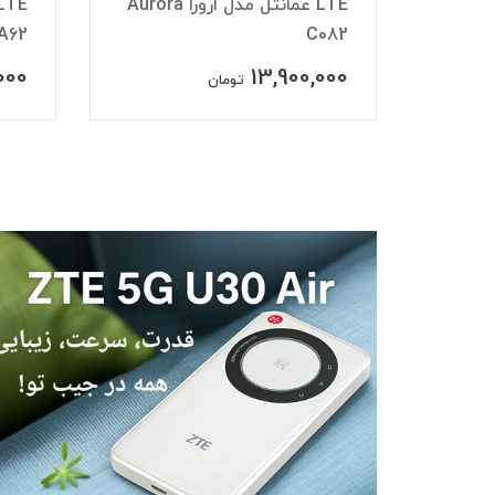
مانتل مدل ارورا Aurora
LTE از برند GreenPacket مدل
3.2
D5H-EA62
000
11,300,000
تومان