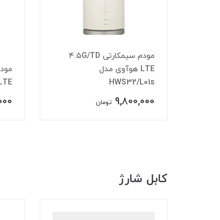
۴.۵G/
مودم سیمکارتی 4G/4.5G/TD
LTE ایرانسل مدل TF-i120 B1
A62
000
10,599,000
تومان
کابل شارژ