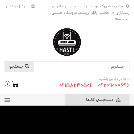
مشهد، شهرک غرب، میدان حجاب، روبه روی
ورود
|
ثبت‌نام
رستگاری 10، حاشیه بازار ابریشم، فروشگاه هستی،
واحد 908
جستجو
با ما در تماس باشید
09209008696 _ 09158230501
0
دسته‌بندی کالاها