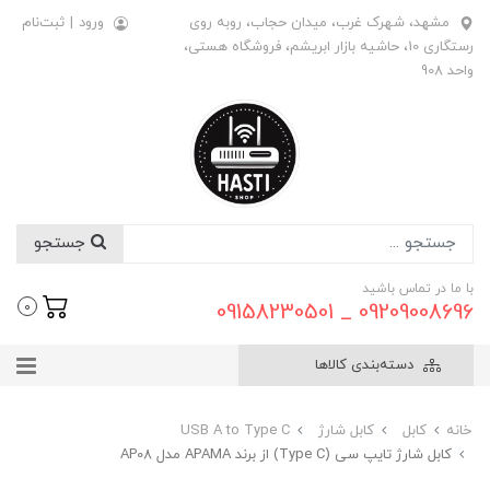
مشهد، شهرک غرب، میدان حجاب، روبه روی
ورود
|
ثبت‌نام
رستگاری 10، حاشیه بازار ابریشم، فروشگاه هستی،
واحد 908
جستجو
با ما در تماس باشید
09209008696 _ 09158230501
0
دسته‌بندی کالاها
خانه
کابل
کابل شارژ
USB A to Type C
کابل شارژ تایپ سی (Type C) از برند APAMA مدل AP08