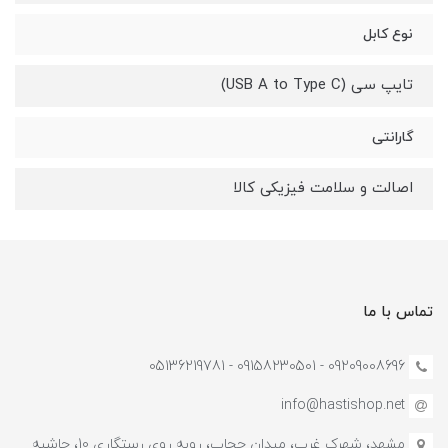
نوع کابل
تایپ سی (USB A to Type C)
گارانتی
اصالت و سلامت فیزیکی کالا
تماس با ما
09209008696 - 09158230501 - 05136219781
info@hastishop.net
مشهد، شهرک غرب، میدان حجاب، روبه روی رستگاری 10، حاشیه