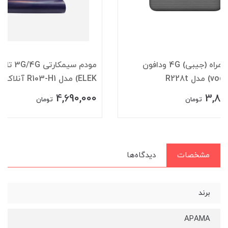
مودم سیمکارتی 3G/4G تلک (T-
ELEK) مدل R103-H1 آنلاک
NZT77-UX400
990,000
4,690,000
7,500,000
تومان
مشخصات
دیدگاه‌ها
برند
APAMA