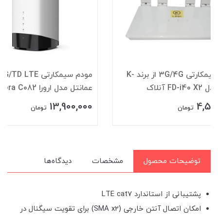
مودم سیمکارتی 4G/5G/TD LTE
عمانتل مدل ارورا Aurora C082
NZT77-UX400
990,000
13,900,000
7,500,000
تومان
توضیحات محصول
مشخصات
دیدگاه‌ها
پشتیبانی از استاندارد LTE cat7
امکان اتصال آنتن خارجی (SMA x2) برای تقویت سیگنال در