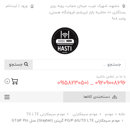
مشهد، شهرک غرب، میدان حجاب، روبه روی
ورود
|
ثبت‌نام
رستگاری 10، حاشیه بازار ابریشم، فروشگاه هستی،
واحد 908
جستجو
با ما در تماس باشید
09209008696 _ 09158230501
0
دسته‌بندی کالاها
خانه
مودم
مودم سیمکارتی
مودم سیمکارتی TD LTE
مودم سیمکارتی 4G/4.5G/TD LTE گریتن (Grayten) مدل GT54 Pro