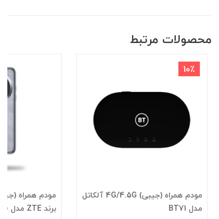
محصولات مرتبط
10٪
مودم همراه (جیبی) 4G/4.5G آلکاتل
مدل BT71
برند ZTE مدل U30 Pro