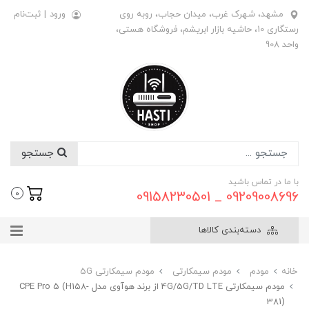
مشهد، شهرک غرب، میدان حجاب، روبه روی
ورود
|
ثبت‌نام
رستگاری 10، حاشیه بازار ابریشم، فروشگاه هستی،
واحد 908
جستجو
با ما در تماس باشید
09209008696 _ 09158230501
0
دسته‌بندی کالاها
خانه
مودم
مودم سیمکارتی
مودم سیمکارتی 5G
مودم سیمکارتی 4G/5G/TD LTE از برند هوآوی مدل CPE Pro 5 (H158-
381)