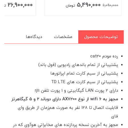
26,900,000
5,490,000
6,090,000
تومان
تومان
توضیحات محصول
مشخصات
دیدگاه‌ها
رده مودم cat20
پشتیبانی از تمام باندهای رادیویی (فول باند)
پشتیبانی از سیم کارت تمام اپراتورها
پشتیبانی از سیم کارت های TD LTE
دارای ۲ پورت LAN گیگابیتی و ۱ پورت تلفن rj11
مجهز به wifi 6 از نوع AX7200 دارای دوباند ۲ و ۵ گیگاهرتز
قابلیت اتصال تا ۱۲۸ نفر به صورت هم‌زمان از طریق وای
فای
مجهز به آخرين نسخه پردازنده های مخابراتی هوآوی که در