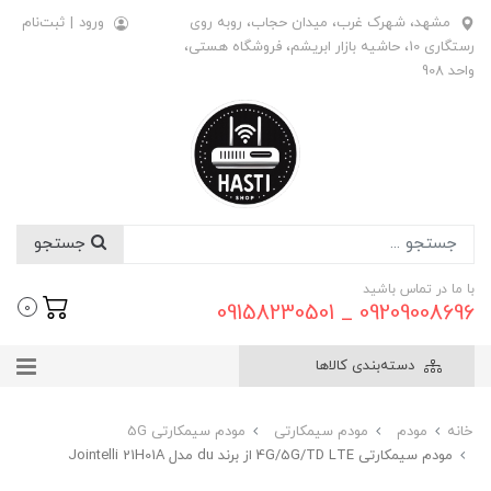
مشهد، شهرک غرب، میدان حجاب، روبه روی
ورود
|
ثبت‌نام
رستگاری 10، حاشیه بازار ابریشم، فروشگاه هستی،
واحد 908
جستجو
با ما در تماس باشید
09209008696 _ 09158230501
0
دسته‌بندی کالاها
خانه
مودم
مودم سیمکارتی
مودم سیمکارتی 5G
مودم سیمکارتی 4G/5G/TD LTE از برند du مدل Jointelli 21H01A