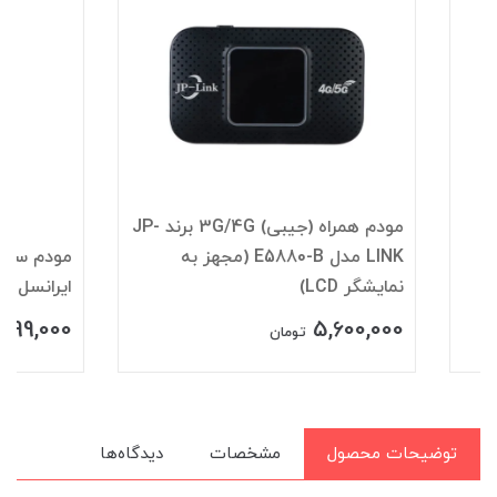
مودم همراه (جیبی) 3G/4G برند JP-
LINK مدل E5880-B (مجهز به
مود
نمایشگر LCD)
ایرانسل مدل TF-i120 B1
10,599,000
5,600,000
تومان
تومان
توضیحات محصول
مشخصات
دیدگاه‌ها