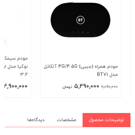
مودم
مودم همراه (جیبی) 4G/4.5G آلکاتل
نوکیا مدل 
مدل BT71
3.2
14,900,000
5,490,000
6,090,000
تومان
تومان
توضیحات محصول
مشخصات
دیدگاه‌ها