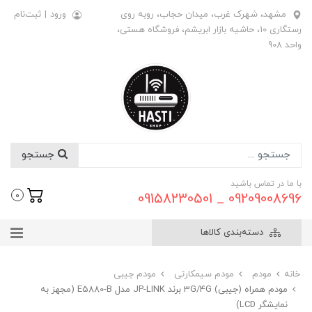
مشهد، شهرک غرب، میدان حجاب، روبه روی
ورود
|
ثبت‌نام
رستگاری 10، حاشیه بازار ابریشم، فروشگاه هستی،
واحد 908
جستجو
با ما در تماس باشید
09209008696 _ 09158230501
0
دسته‌بندی کالاها
خانه
مودم
مودم سیمکارتی
مودم جیبی
مودم همراه (جیبی) 3G/4G برند JP-LINK مدل E5880-B (مجهز به
نمایشگر LCD)