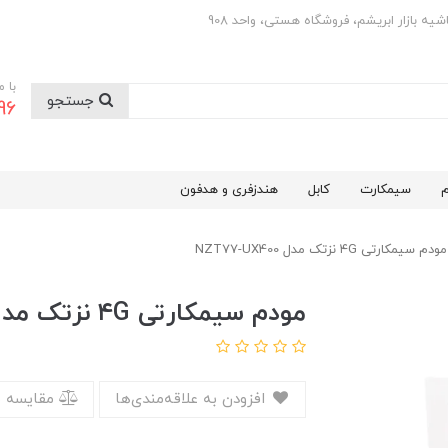
با 
جستجو
0501
م
سیمکارت
کابل
هندزفری و هدفون
مودم سیمکارتی ۴G نزتک مدل NZT77-UX400
مودم سیمکارتی ۴G نزتک مدل NZT77-UX400
افزودن به علاقه‌مندی‌ها
مقایسه 