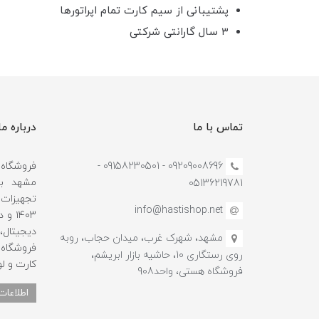
پشتیبانی از سیم کارت تمام اپراتورها
۳ سال گارانتی شرکتی
تماس با ما
درباره ما
09209008696 - 09158230501 -
مشهد با
05136219781
تجهیزات ج
info@hastishop.net
۱۴۰۳
دیجیتال
مشهد، شهرک غرب، میدان حجاب، روبه
فروشگاه 
روی رستگاری 10، حاشیه بازار ابریشم،
کارت و لو
فروشگاه هستی، واحد908
اطلاعات