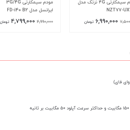
مودم سیمکارتی 3G/4G
LTE از برند du مدل 
ل مدل FD-i40 B2
درحدنو
11,990,000
4,799,000
12,300,000
4,990
تومان
توما