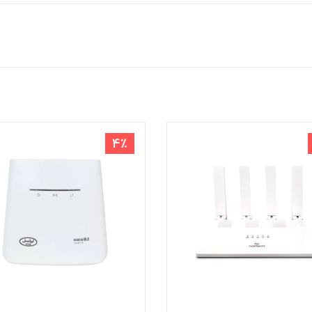
3٪
مودم سیمکارتی G/5G/TD