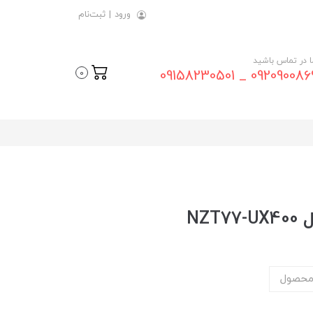
ورود
|
ثبت‌نام
ما در تماس باشید
09209008696 _ 0915823
0
محصول