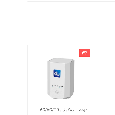
10٪
4