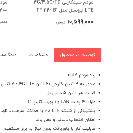
ی 4G/4.5G/TD
مودم سیمکارتی ۴G نزتک مدل
NZT77-UX400
ایرانس
6,990,000
,000
7,500,000
تومان
توضیحات محصول
مشخصات
دیدگاه‌ها
رده مودم cat4
مجهز به ۴ آنتن خارجی (۲ آنتن 4G LTE و ۲ آنتن وای فای)
قدرت هر آنتن ۵ دسی بل
دارای ۴ پورت LAN و ۱ پورت تایپ C
پشتیبانی از شبکه 4G LTE با حداکثر سرعت دانلود ۱۵۰ مگابیت و حداکثر سرعت آپلود ۵۰ مگابیت بر ثانیه
امکان انتخاب دستی و قفل باند
قابلیت کار با پاوربانک بدون نیاز به برق مستقیم