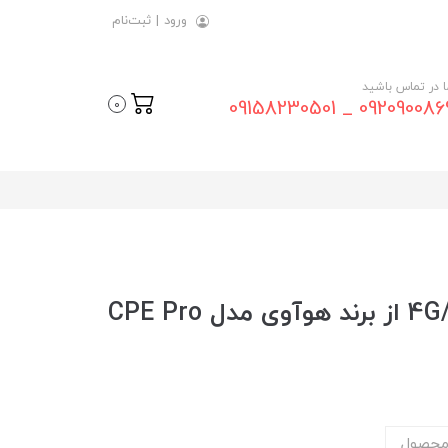
ورود
|
ثبت‌نام
ما در تماس باشید
09209008696 _ 0915823
0
مودم سیمکارتی 4G/5G/TD LTE از برند هوآوی مدل CPE Pro
محصول