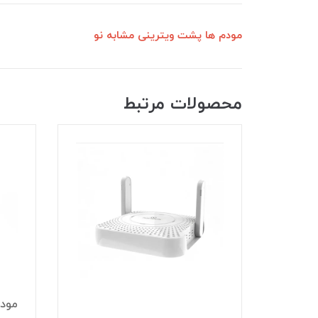
مودم ها پشت ویترینی مشابه نو
محصولات مرتبط
7٪
مودم سیمکارتی 4G/5G/TD