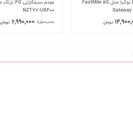
مودم سیمکارتی ۴G نزتک مدل
مودم 
NZT77-UX4
(T-ELEK) مدل R103-H1 آنلاک
4,690,000
6,990,000
7,500,0
تومان
تومان