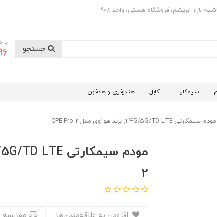
با 
جستجو
0501
م
سیمکارت
کابل
هندزفری و هدفون
مودم سیمکارتی 4G/5G/TD LTE از برند هوآوی مدل CPE Pro 2
2
افزودن به علاقه‌مندی‌ها
مقایسه 