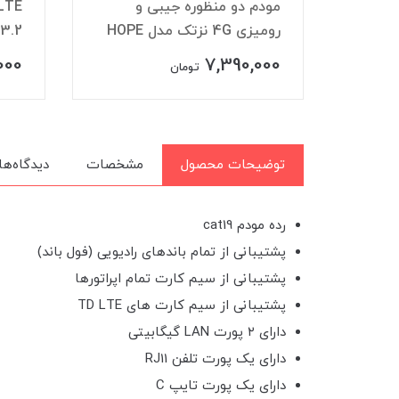
 و
LTE نوکیا مدل FastMile 5G
00
Gateway 3.2
14,900,000
00
تومان
توضیحات محصول
مشخصات
دیدگاه‌ها
رده مودم cat19
پشتیبانی از تمام باندهای رادیویی (فول باند)
پشتیبانی از سیم کارت تمام اپراتورها
پشتیبانی از سیم کارت های TD LTE
دارای ۲ پورت LAN گیگابیتی
دارای یک پورت تلفن RJ11
دارای یک پورت تایپ C