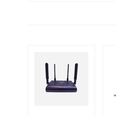
4٪
8٪