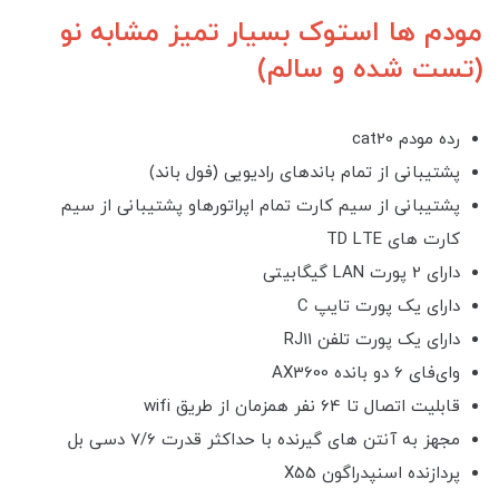
مودم ها استوک بسیار تمیز مشابه نو
(تست شده و سالم)
رده مودم cat20
پشتیبانی از تمام باندهای رادیویی (فول باند)
پشتیبانی از سیم کارت تمام اپراتورهاو پشتیبانی از سیم
کارت های TD LTE
دارای 2 پورت LAN گیگابیتی
دارای یک پورت تایپ C
دارای یک پورت تلفن RJ11
وای‌فای 6 دو بانده AX3600
قابلیت اتصال تا 64 نفر همزمان از طریق wifi
مجهز به آنتن های گیرنده با حداکثر قدرت 7/6 دسی بل
پردازنده اسنپدراگون X55