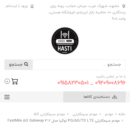
مشهد، شهرک غرب، میدان حجاب، روبه روی
ورود
|
ثبت‌نام
رستگاری 10، حاشیه بازار ابریشم، فروشگاه هستی،
واحد 908
جستجو
با ما در تماس باشید
09209008696 _ 09158230501
0
دسته‌بندی کالاها
خانه
مودم
مودم سیمکارتی
مودم سیمکارتی 5G
مودم سیمکارتی 4G/5G/TD LTE نوکیا مدل FastMile 5G Gateway 3.2