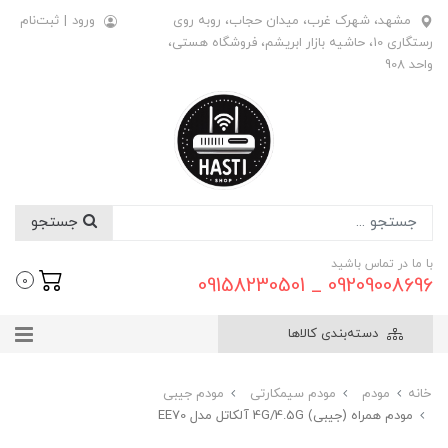
مشهد، شهرک غرب، میدان حجاب، روبه روی
ورود
|
ثبت‌نام
رستگاری 10، حاشیه بازار ابریشم، فروشگاه هستی،
واحد 908
جستجو
با ما در تماس باشید
09209008696 _ 09158230501
0
دسته‌بندی کالاها
خانه
مودم
مودم سیمکارتی
مودم جیبی
مودم همراه (جیبی) 4G/4.5G آلکاتل مدل EE70