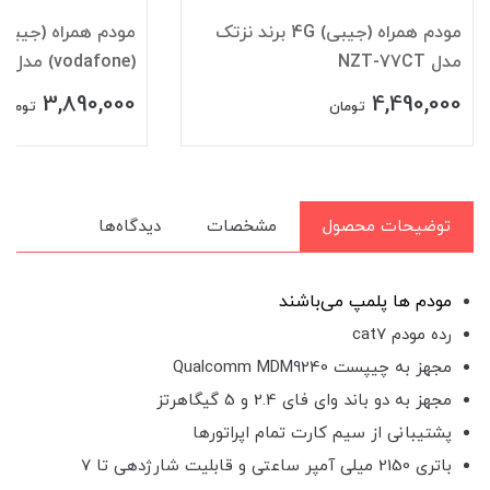
مودم همراه (جیبی) 4G ودافون
(vodafone) مدل R228t
du مدل KJ33
900,000
3,890,000
7,500,000
تومان
توضیحات محصول
مشخصات
دیدگاه‌ها
مودم ها پلم
پ می‌باشند
رده مودم cat7
مجهز به چیپست Qualcomm MDM9240
مجهز به دو باند وای فای 2.4 و 5 گیگاهرتز
پشتیبانی از سیم کارت تمام اپراتورها
باتری 2150 میلی آمپر ساعتی و قابلیت شارژدهی تا 7