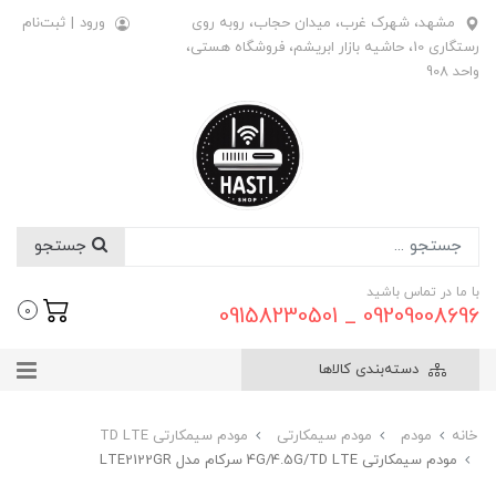
مشهد، شهرک غرب، میدان حجاب، روبه روی
ورود
|
ثبت‌نام
رستگاری 10، حاشیه بازار ابریشم، فروشگاه هستی،
واحد 908
جستجو
با ما در تماس باشید
09209008696 _ 09158230501
0
دسته‌بندی کالاها
خانه
مودم
مودم سیمکارتی
مودم سیمکارتی TD LTE
مودم سیمکارتی 4G/4.5G/TD LTE سرکام مدل LTE2122GR