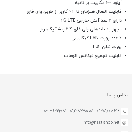
آپلود 100 مگابیت بر ثانیه
قابلیت اتصال همزمان تا 64 کاربر از طریق وای فای
دارای 2 عدد آنتن خارجی 4G LTE
مجهز به باندهای وای فای 2.4 و 5 گیگاهرتز
2 عدد پورت LAN گیگابیتی
پورت تلفن RJ11
قابلیت تجمیع فرکانس اتومات
تماس با ما
09209008696 - 09158230501 - 05136219781
info@hastishop.net