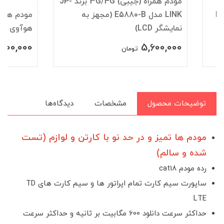
مودم همراه (جیبی) 3G/4G برند JP-
LINK مدل E5880-B (مجهز به
نمایشگر LCD)
هوآوی مدل E5785-320a
15,300,000
5,600,000
تومان
توما
توضیحات محصول
مشخصات
دیدگاه‌ها
مودم ها تمیز و در حد نو با کارتن و لوازم (تست
شده و سالم)
رده مودم cat18
ساپورت سیم کارت تمام اپراتور ها و سیم کارت های TD
LTE
حداکثر سرعت دانلود 600 مگابیت بر ثانیه و حداکثر سرعت