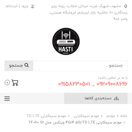
مشهد، شهرک غرب، میدان حجاب، روبه روی
ورود
|
ثبت‌نام
رستگاری 10، حاشیه بازار ابریشم، فروشگاه هستی،
واحد 908
جستجو
با ما در تماس باشید
09209008696 _ 09158230501
0
دسته‌بندی کالاها
خانه
مودم
مودم سیمکارتی
مودم سیمکارتی TD LTE
مودم سیمکارتی 4G/4.5G/TD LTE وینکس مدل TF-i60 G1