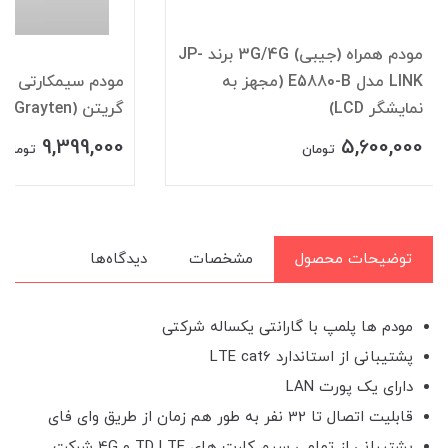
مودم همراه (جیبی) 3G/4G برند JP-
LINK مدل E5880-B (مجهز به
مودم
نمایشگر LCD)
گریتن (Grayten) مدل GT54 Pro
9,399,000
5,600,000
تومان
تومان
توضیحات محصول
مشخصات
دیدگاه‌ها
مودم ها پلمپ با گارانتی یکساله شرکتی
پشتیبانی از استاندارد LTE cat6
دارای یک پورت LAN
قابلیت اتصال تا 32 نفر به طور هم زمان از طریق وای فای
پشتیبانی از تمامی سیم کارت های TD LTE و 4G شرکت