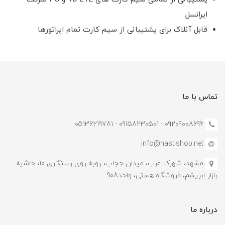
ایرانسل
قابل آنلاک برای پشتیبانی از سیم کارت تمام اپراتورها
تماس با ما
09209008696 - 09158230501 - 05136219781
info@hastishop.net
مشهد، شهرک غرب، میدان حجاب، روبه روی رستگاری 10، حاشیه
بازار ابریشم، فروشگاه هستی، واحد908
درباره ما