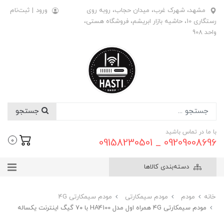
مشهد، شهرک غرب، میدان حجاب، روبه روی
ورود
|
ثبت‌نام
رستگاری 10، حاشیه بازار ابریشم، فروشگاه هستی،
واحد 908
جستجو
با ما در تماس باشید
09209008696 _ 09158230501
0
دسته‌بندی کالاها
خانه
مودم
مودم سیمکارتی
مودم سیمکارتی 4G
مودم سیمکارتی ۴G همراه اول مدل HA4100 با ۷۰ گیگ اینترنت یکساله