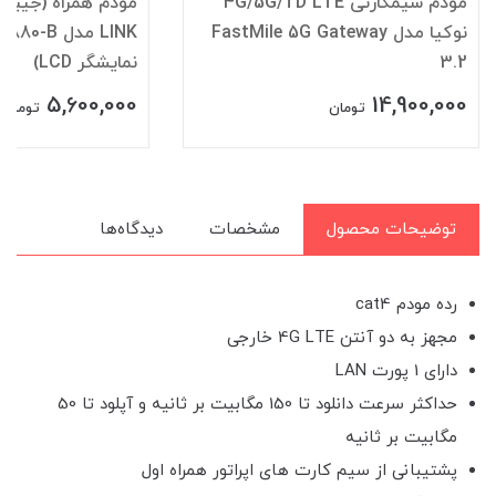
مودم سیمکارتی 4G/5G/TD LTE
نوکیا مدل FastMile 5G Gateway
3.2
نمایشگر LCD)
5,600,000
14,900,000
تومان
تومان
توضیحات محصول
مشخصات
دیدگاه‌ها
رده مودم cat4
مجهز به دو آنتن 4G LTE خارجی
دارای 1 پورت LAN
حداکثر سرعت دانلود تا 150 مگابیت بر ثانیه و آپلود تا 50
مگابیت بر ثانیه
پشتیبانی از سیم کارت های اپراتور همراه اول