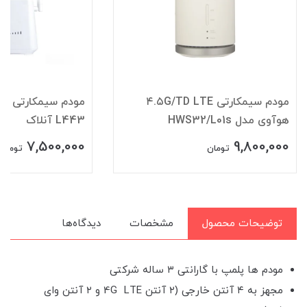
مودم سیمکارتی ۴.۵G/TD LTE
هوآوی مدل HWS32/L01s
L443 آنلاک
7,500,000
9,800,000
تومان
تومان
توضیحات محصول
مشخصات
دیدگاه‌ها
مودم ها پلمپ با گارانتی ۳ ساله شرکتی
مجهز به ۴ آنتن خارجی (۲ آنتن 4G LTE و ۲ آنتن وای