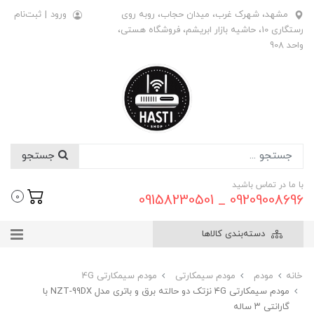
مشهد، شهرک غرب، میدان حجاب، روبه روی
ورود
|
ثبت‌نام
رستگاری 10، حاشیه بازار ابریشم، فروشگاه هستی،
واحد 908
جستجو
با ما در تماس باشید
09209008696 _ 09158230501
0
دسته‌بندی کالاها
خانه
مودم
مودم سیمکارتی
مودم سیمکارتی 4G
مودم سیمکارتی ۴G نزتک دو حالته برق و باتری مدل NZT-99DX با
گارانتی ۳ ساله