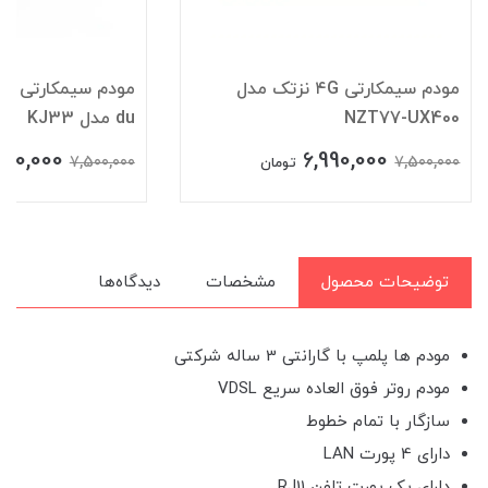
مودم سیمکارتی ۴G نزتک مدل
NZT77-UX400
du مدل KJ33
900,000
6,990,000
7,500,000
7,500,000
تومان
توضیحات محصول
مشخصات
دیدگاه‌ها
مودم ها پلمپ با گارانتی 3 ساله شرکتی
مودم روتر فوق العاده سریع VDSL
سازگار با تمام خطوط
دارای 4 پورت LAN
دارای یک پورت تلفن RJ11