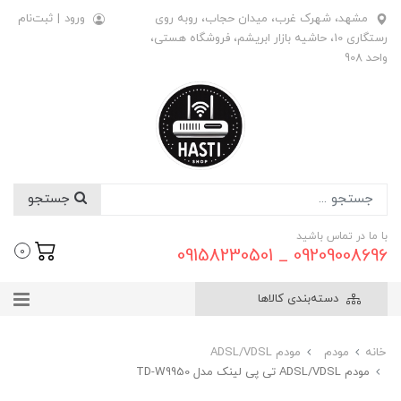
مشهد، شهرک غرب، میدان حجاب، روبه روی
ورود
|
ثبت‌نام
رستگاری 10، حاشیه بازار ابریشم، فروشگاه هستی،
واحد 908
جستجو
با ما در تماس باشید
09209008696 _ 09158230501
0
دسته‌بندی کالاها
خانه
مودم
مودم ADSL/VDSL
مودم ADSL/VDSL تی پی لینک مدل TD-W9950