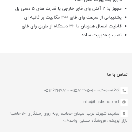
مجهز به 2 آنتن وای فای خارجی با قدرت های 5 دسی بل
پشتیبانی از سرعت وای فای 300 مگابیت بر ثانیه ای
قابلیت اتصال همزمان تا 32 دستگاه از طریق وای فای
نصب و مدیریت ساده
تماس با ما
09209008696 - 09158230501 - 05136219781
info@hastishop.net
مشهد، شهرک غرب، میدان حجاب، روبه روی رستگاری 10، حاشیه
بازار ابریشم، فروشگاه هستی، واحد908