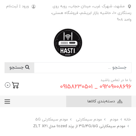
مشهد، شهرک غرب، میدان حجاب، روبه روی
ورود
|
ثبت‌نام
رستگاری 10، حاشیه بازار ابریشم، فروشگاه هستی،
واحد 908
جستجو
با ما در تماس باشید
09209008696 _ 09158230501
0
دسته‌بندی کالاها
خانه
مودم
مودم سیمکارتی
مودم سیمکارتی 5G
مودم سیمکارتی ۳G/۴G/5G از برند tozed مدل ZLT X۲۱