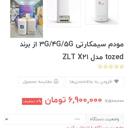
مودم سیمکارتی ۳G/۴G/5G از برند
tozed مدل ZLT X۲۱
افزودن به علاقه‌مندی‌ها
مقایسه محصول
6,900,000
تومان
7,500,000
8%
تخفیف
وضعیت دستگاه
وضعیت دستگاه را انتخاب کنید.