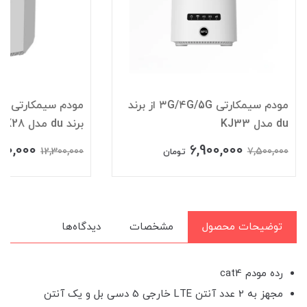
مودم سیمکارتی ۳G/۴G/5G از برند
du مدل KJ33
برند du مدل ZLT X28 درحدنو
990,000
6,900,000
12,300,000
7,500,000
تومان
توضیحات محصول
مشخصات
دیدگاه‌ها
رده مودم cat4
مجهز به 2 عدد آنتن LTE خارجی 5 دسی بل و یک آنتن