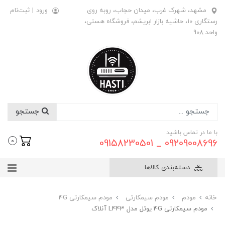
مشهد، شهرک غرب، میدان حجاب، روبه روی
ورود
|
ثبت‌نام
رستگاری 10، حاشیه بازار ابریشم، فروشگاه هستی،
واحد 908
جستجو
با ما در تماس باشید
09209008696 _ 09158230501
0
دسته‌بندی کالاها
خانه
مودم
مودم سیمکارتی
مودم سیمکارتی 4G
مودم سیمکارتی 4G یوتل مدل L443 آنلاک