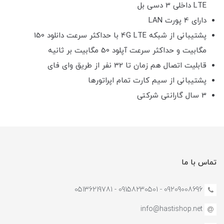
LTE داخلی 3 دسی بل
دارای 4 پورت LAN
پشتیبانی از شبکه 4G LTE با حداکثر سرعت دانلود 150
مگابیت و حداکثر سرعت آپلود 50 مگابیت بر ثانیه
قابلیت اتصال هم زمان تا 32 نفر از طریق وای فای
پشتیبانی از سیم کارت تمام اپراتورها
3 سال گارانتی شرکتی
تماس با ما
09209008696 - 09158230501 - 05136219781
info@hastishop.net