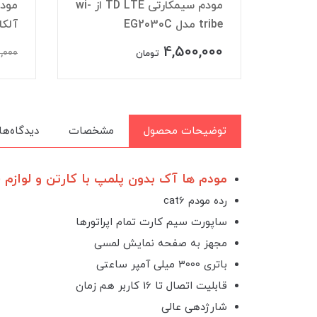
مودم سیمکارتی TD LTE از wi-
مودم همراه (جیبی) 4G/4.5G
آلکاتل مدل BT71
Pro
000
5,490,000
6,090,000
تومان
توضیحات محصول
مشخصات
دیدگاه‌ها
مودم ها آک بدون پلمپ با کارتن و لوازم
رده مودم cat6
ساپورت سیم کارت تمام اپراتورها
مجهز به صفحه نمایش لمسی
باتری 3000 میلی آمپر ساعتی
قابلیت اتصال تا 16 کاربر هم زمان
شارژدهی عالی