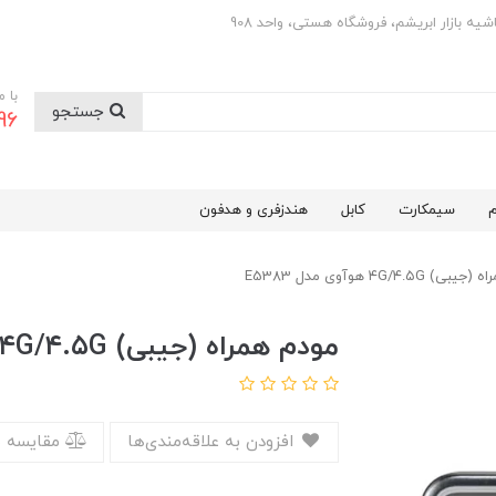
با 
جستجو
0501
م
سیمکارت
کابل
هندزفری و هدفون
 ۴G/۴.۵G هوآوی مدل E5383
مودم همراه (جیبی) ۴G/۴.۵G هوآوی مدل E5383
افزودن به علاقه‌مندی‌ها
مقایسه 