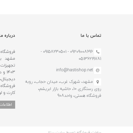
تماس با ما
درباره ما
09209008696 - 09158230501 -
مشهد با
05136219781
تجهیزات ج
info@hastishop.net
۱۴۰۳
دیجیتال
مشهد، شهرک غرب، میدان حجاب، روبه
فروشگاه 
روی رستگاری 10، حاشیه بازار ابریشم،
کارت و لو
فروشگاه هستی، واحد908
اطلاعات
ساخت فروشگاه توسط
سایت پرتال