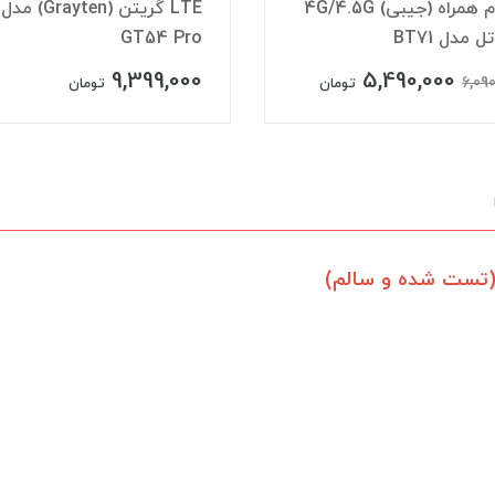
LTE گریتن (Grayten) مدل
مودم سیمکارتی
GT54 
K-LINK مدل FD-i40 X2 آنلاک
4,590,000
9,399,
تومان
تومان
 (تست شده و سالم)