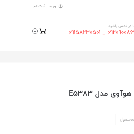
ورود
|
ثبت‌نام
ما در تماس باشید
09209008696 _ 0915823
0
محصول