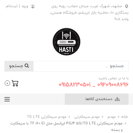
مشهد، شهرک غرب، میدان حجاب، روبه روی
ورود
|
ثبت‌نام
رستگاری 10، حاشیه بازار ابریشم، فروشگاه هستی،
واحد 908
جستجو
با ما در تماس باشید
09209008696 _ 09158230501
0
دسته‌بندی کالاها
خانه
مودم
مودم سیمکارتی
مودم سیمکارتی TD LTE
مودم سیمکارتی 4G/4.5G/TD LTE ایرانسل مدل TF i60 E1 با سیمکارت
و بسته