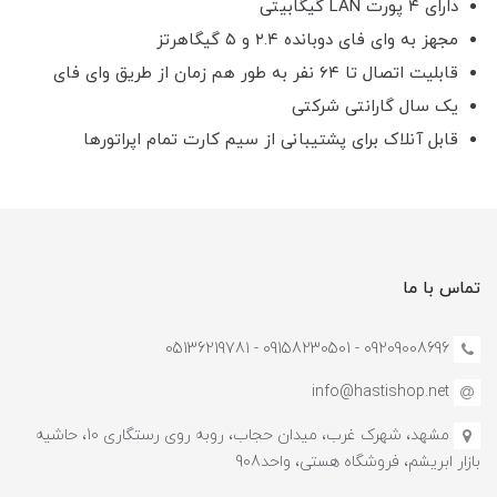
دارای ۴ پورت LAN گیگابیتی
مجهز به وای فای دوبانده ۲.۴ و ۵ گیگاهرتز
قابلیت اتصال تا ۶۴ نفر به طور هم زمان از طریق وای فای
یک سال گارانتی شرکتی
قابل آنلاک برای پشتیبانی از سیم کارت تمام اپراتورها
تماس با ما
09209008696 - 09158230501 - 05136219781
info@hastishop.net
مشهد، شهرک غرب، میدان حجاب، روبه روی رستگاری 10، حاشیه
بازار ابریشم، فروشگاه هستی، واحد908