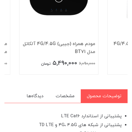
مودم همراه (جیبی) 4G/4.5G آلکاتل
مدل BT71
مدل FD-i40 B2
799,000
5,490,000
4,990,000
6,090,000
تومان
توضیحات محصول
مشخصات
دیدگاه‌ها
پشتیبانی از استاندارد LTE Cat6
پشتیبانی از شبکه های ۴G، ۴.۵G و TD LTE