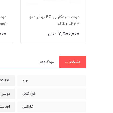
مودم سیمکارتی 3G/4G از برند
مودم سیمکارتی 4G یوتل مدل
L443 آنلاک
(vodafone) مدل R228t
000
7,500,000
تومان
مشخصات
دیدگاه‌ها
roOne
برند
دوسر تایپ س
نوع کابل
اصالت 
گارانتی