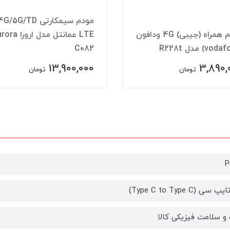
مودم سیمکارتی G/5G/TD
مودم همراه (جیبی) 4G ودافون
LTE عمانتل مدل ارو
C082
13,900,000
3,890,
تومان
تومان
P
ی (Type C to Type C)
و سلامت فیزیکی کالا