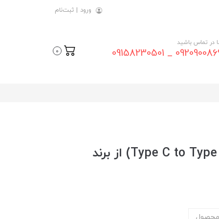
ورود
|
ثبت‌نام
ما در تماس باشید
09209008696 _ 0915823
0
کابل شارژ دوسر تایپ سی (Type C to Type C) از برند
محصول