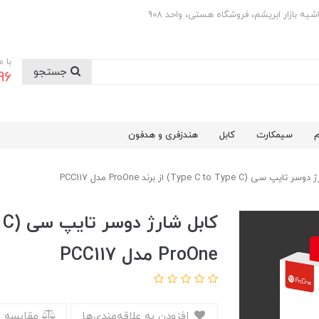
با 
جستجو
0501
م
سیمکارت
کابل
هندزفری و هدفون
سی (Type C to Type C) از برند ProOne مدل PCC117
ProOne مدل PCC117
افزودن به علاقه‌مندی‌ها
مقایسه 