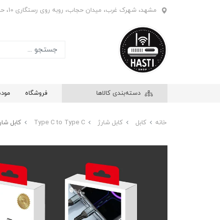
مشهد، شهرک غرب، میدان حجاب، روبه روی رستگاری 10، حاشیه بازار ابریشم، فروشگاه هستی، واحد 908
دسته‌بندی کالاها
فروشگاه
مود
خانه
کابل
کابل شارژ
Type C to Type C
کابل شارژ دوسر تایپ 