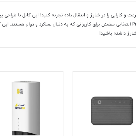
بل شارژ دوسر تایپ سی ProOne مدل PCC117، سرعت و کارایی را در شارژ و انتقال داده تجربه کنید! ای
شارژ داشته باشید!