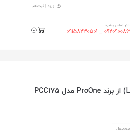
ورود
|
ثبت‌نام
ما در تماس باشید
09209008696 _ 0915823
0
کابل شارژ لایتنینگ (Lightning) از برند ProOne مدل PCC175
محصول