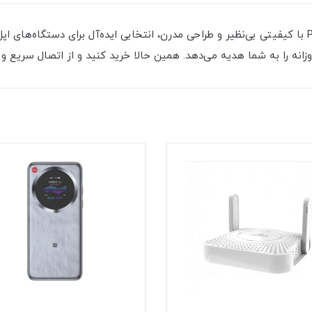
کابل شارژ لایتنینگ ProOne مدل PCC175 (C10 Series) با کیفیتی بی‌نظیر و طراحی مدرن، انتخابی ایده‌
وزانه را به شما هدیه می‌دهد. همین حالا خرید کنید و از اتصال سریع و