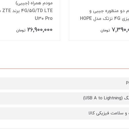
 همراه (جیبی)
مودم همراه (جیبی) 3G/4G
4G/5G/TD LTE برند ZTE مدل
برند JP-LINK مدل 880-B
U30 
(مجهز به نمایشگر LCD)
5,600,000
26,900,
تومان
تومان
P
USB A to Li)
و سلامت فیزیکی کالا