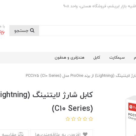
با 
جستجو
0501
م
سیمکارت
کابل
هندزفری و هدفون
Lightni) از برند ProOne مدل PCC175 (C10 Series)
(C10 Series)
افزودن به علاقه‌مندی‌ها
مقایسه 