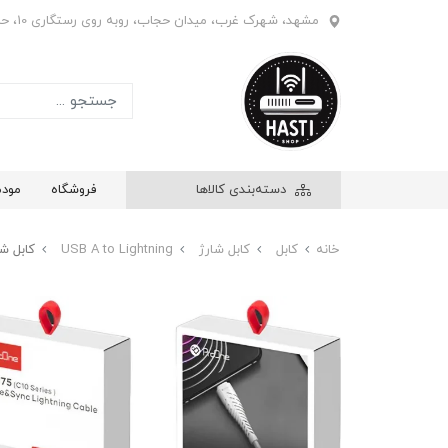
مشهد، شهرک غرب، میدان حجاب، روبه روی رستگاری 10، حاشیه بازار ابریشم، فروشگاه هستی، واحد 908
دسته‌بندی کالاها
فروشگاه
مود
خانه
کابل
کابل شارژ
USB A to Lightning
کابل شارژ لایتنینگ (ng