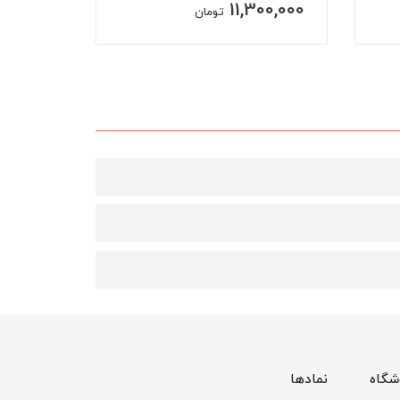
13,900,000
0,000
تومان
شگاه
نمادها