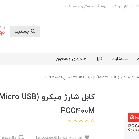
با 
جستجو
0501
م
سیمکارت
کابل
هندزفری و هدفون
 (Micro USB) از برند ProOne مدل PCC400M
PCC400M
افزودن به علاقه‌مندی‌ها
مقایسه 