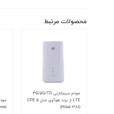
محصولات مرتبط
٪
کارتی 4G/5G/TD
LTE از برند هوآوی مدل CPE 5
مودم همراه (جیبی) 4G ودافون
(vodafone) مدل R228t
برن