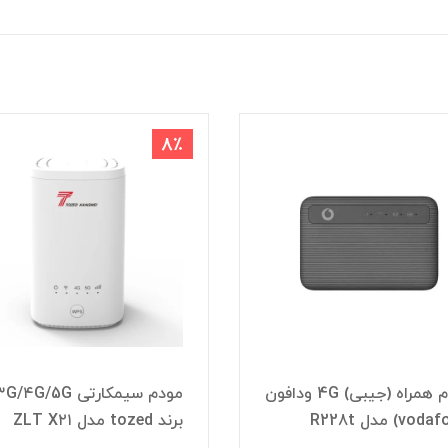
8
مودم سیمکارتی D
مودم سیمکارتی ۳G/۴G/5G از
د tozed مدل ZLT X۲۱
D5H-EA62