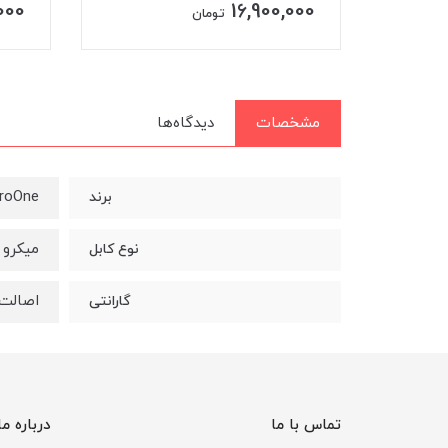
3,890,000
0
تومان
مشخصات
دیدگاه‌ها
roOne
برند
میکرو ( A to Micro USB
نوع کابل
اصالت 
گارانتی
تماس با ما
درباره ما