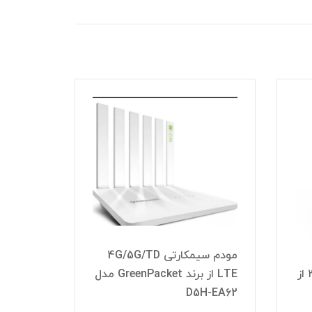
8٪
4G/5G/T
مودم سیمکارتی 4G/5G/TD
LTE از برند GreenPacket مدل
LTE از برند du مدل Jointelli
21H01A
برند du مدل KJ33