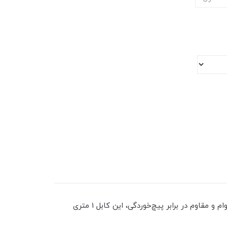
کابل شارژ میکرو USB از برند معتبر ProOne مدل PCC400M، انتخابی ایده‌آل برای شارژ سریع و انتقال داده با کیفیت بالا. با دوام و مقاوم در برابر پیچ‌خوردگی، این کابل 1 متری