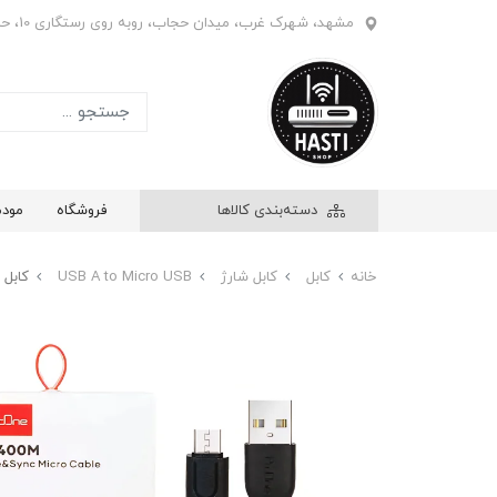
مشهد، شهرک غرب، میدان حجاب، روبه روی رستگاری 10، حاشیه بازار ابریشم، فروشگاه هستی، واحد 908
دسته‌بندی کالاها
فروشگاه
مود
خانه
کابل
کابل شارژ
USB A to Micro USB
کابل شارژ میکرو