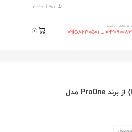
ورود
|
ثبت‌نام
ما در تماس باشید
09209008696 _ 0915823
0
کابل شارژ میکرو (Micro USB) از برند ProOne مدل
محصول