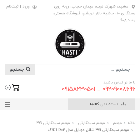
مشهد، شهرک غرب، میدان حجاب، روبه روی
ورود
|
ثبت‌نام
رستگاری 10، حاشیه بازار ابریشم، فروشگاه هستی،
واحد 908
جستجو
با ما در تماس باشید
09209008696 _ 09158230501
0
دسته‌بندی کالاها
خانه
مودم
مودم سیمکارتی
مودم سیمکارتی 4G
مودم سیمکارتی 4G شاتل موبایل مدل D02 آنلاک