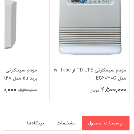
مودم سیمکارتی 4G/5G/TD LTE از
برند du مدل ZLT X28 درحدنو
NZT77-UX400
0,000
11,990,000
7,500,000
12,300,000
تومان
توضیحات محصول
مشخصات
دیدگاه‌ها