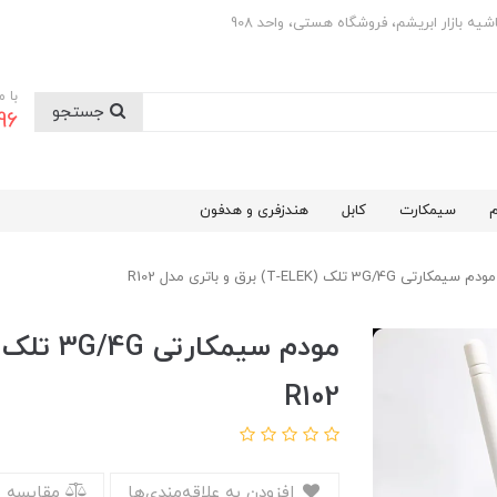
با 
جستجو
0501
م
سیمکارت
کابل
هندزفری و هدفون
مودم سیمکارتی 3G/4G تلک (T-ELEK) برق و باتری مدل R102
R102
افزودن به علاقه‌مندی‌ها
مقایسه 