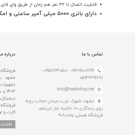
قابلیت اتصال تا ۳۲ نفر هم زمان از طریق وای فای.
دارای باتری ۵۰۰۰ میلی آمپر ساعتی و امکان کار در مواقع قطعی برق
تماس با ما
درباره ما
09209008696 - 09158230501 -
مشهد با
05136219781
تجهیزات ج
info@hastishop.net
۱۴۰۳
دیجیتال
مشهد، شهرک غرب، میدان حجاب، روبه
فروشگاه 
روی رستگاری 10، حاشیه بازار ابریشم،
کارت و لو
فروشگاه هستی، واحد908
اطلاعات