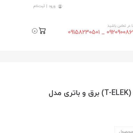
ورود
|
ثبت‌نام
ما در تماس باشید
09209008696 _ 0915823
0
مودم سیمکارتی 3G/4G تلک (T-ELEK) برق و باتری مدل
محصول