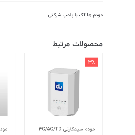
مودم ها آک با پلمپ شرکتی
محصولات مرتبط
4G/5G/TD
مودم سیمکارتی 4G/4.5G/TD