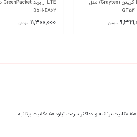
LTE از برند GreenPacket مدل
LTE عمانتل مدل ارو
C082
D5H-E
13,900,000
11,300,
تومان
تومان