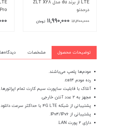
ند du مدل ZLT X28
LTE گریتن (Grayten) مدل
A62
GT54 Pro
000
9,399,000
ومان
تومان
توضیحات محصول
مشخصات
دیدگاه‌ها
مودم‌ها پلمپ می‌باشند.
رده مودم cat4.
آنلاک با قابلیت ساپورت سیم کارت تمام اپراتورها.
مجهز به ۲ عدد آنتن خارجی.
پشتیبانی از شبکه 4G LTE با حداکثر سرعت دانلود ۱۵۰ مگابیت برثانیه و حداکثر سرعت آپلود ۵۰ مگابیت برثانیه.
پشتیبانی از IPv4/IPv6.
دارای ۲ پورت LAN.