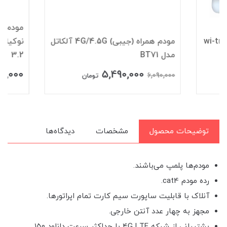
مودم
مودم همراه (جیبی) 4G/4.5G آلکاتل
نوکیا مدل 
مدل BT71
3.2
14,900,000
5,490,000
6,090,000
تومان
تومان
توضیحات محصول
مشخصات
دیدگاه‌ها
مودم‌ها پلمپ می‌باشند.
رده مودم cat4.
آنلاک با قابلیت ساپورت سیم کارت تمام اپراتورها.
مجهز به چهار عدد آنتن خارجی.
پشتیبانی از شبکه 4G LTE با حداکثر سرعت دانلود ۱۵۰