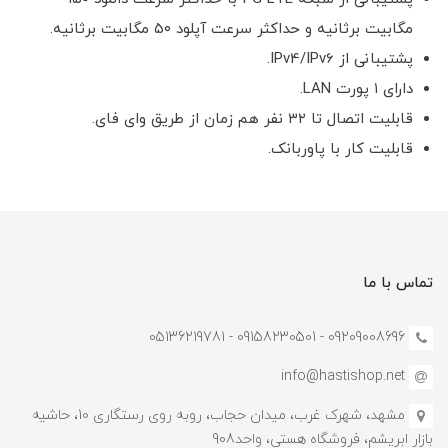
مگابیت برثانیه و حداکثر سرعت آپلود ۵۰ مگابیت برثانیه.
پشتیبانی از IPv4/IPv6.
دارای ۱ پورت LAN.
قابلیت اتصال تا ۳۲ نفر هم زمان از طریق وای فای.
قابلیت کار با پاوربانک.
تماس با ما
09209008696 - 09158230501 - 05136219781
info@hastishop.net
مشهد، شهرک غرب، میدان حجاب، روبه روی رستگاری 10، حاشیه
بازار ابریشم، فروشگاه هستی، واحد908