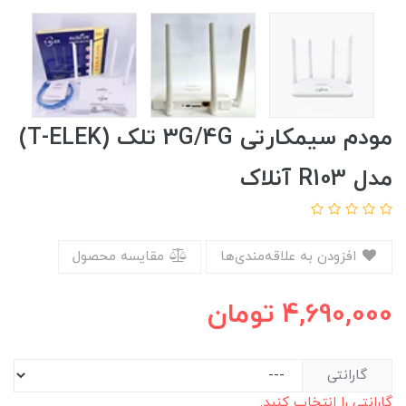
مودم سیمکارتی 3G/4G تلک (T-ELEK)
مدل R103 آنلاک
افزودن به علاقه‌مندی‌ها
مقایسه محصول
4,690,000
تومان
گارانتی
گارانتی را انتخاب کنید.