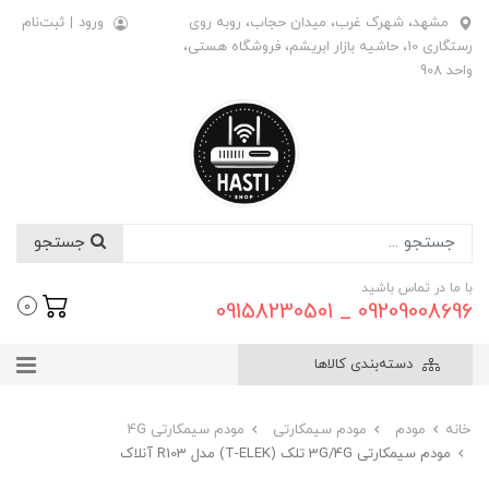
مشهد، شهرک غرب، میدان حجاب، روبه روی
ورود
|
ثبت‌نام
رستگاری 10، حاشیه بازار ابریشم، فروشگاه هستی،
واحد 908
جستجو
با ما در تماس باشید
09209008696 _ 09158230501
0
دسته‌بندی کالاها
خانه
مودم
مودم سیمکارتی
مودم سیمکارتی 4G
مودم سیمکارتی 3G/4G تلک (T-ELEK) مدل R103 آنلاک