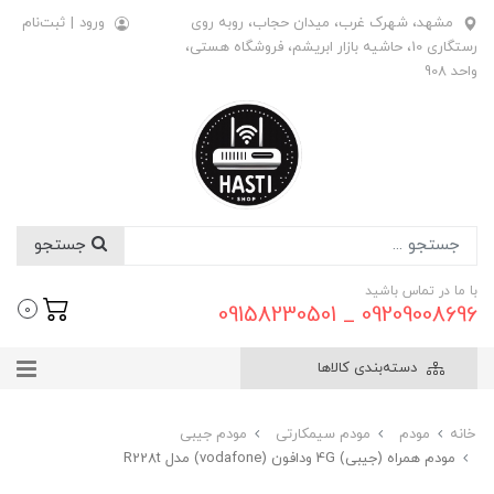
مشهد، شهرک غرب، میدان حجاب، روبه روی
ورود
|
ثبت‌نام
رستگاری 10، حاشیه بازار ابریشم، فروشگاه هستی،
واحد 908
جستجو
با ما در تماس باشید
09209008696 _ 09158230501
0
دسته‌بندی کالاها
خانه
مودم
مودم سیمکارتی
مودم جیبی
مودم همراه (جیبی) 4G ودافون (vodafone) مدل R228t