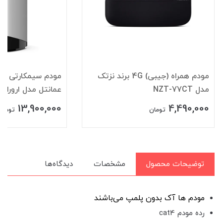
مودم سیمکارتی 4G/5G/TD LTE
عمانتل مدل ارورا Aurora C082
هوآوی مدل E5785-320a
15,300,000
13,900,000
تومان
تو
توضیحات محصول
مشخصات
دیدگاه‌ها
مودم ها آک بدون پلم
پ می‌باشند
رده مودم cat4