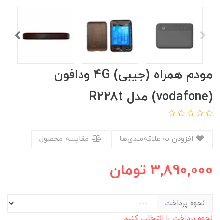
مودم همراه (جیبی) 4G ودافون
(vodafone) مدل R228t
افزودن به علاقه‌مندی‌ها
مقایسه محصول
3,890,000
تومان
نحوه پرداخت
نحوه پرداخت را انتخاب کنید.