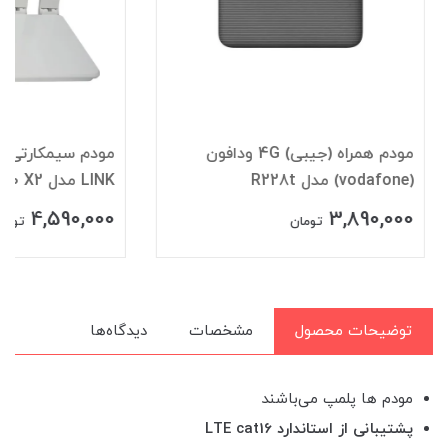
مودم همراه (جیبی) 4G ودافون
(vodafone) مدل R228t
LINK مدل FD-i40 X2 آنلاک
4,590,000
3,890,000
تومان
تومان
توضیحات محصول
مشخصات
دیدگاه‌ها
مودم ها پلمپ می‌باشند
پشتیبانی از استاندارد LTE cat16