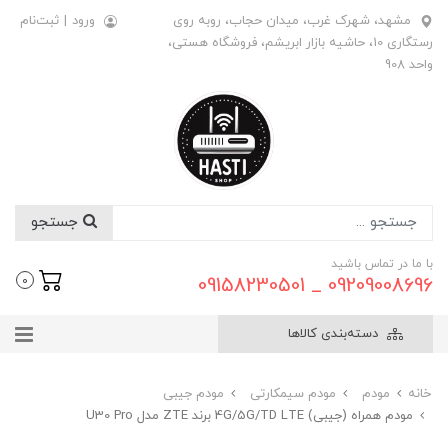
مشهد، شهرک غرب، میدان حجاب، روبه روی
ورود
|
ثبت‌نام
رستگاری 10، حاشیه بازار ابریشم، فروشگاه هستی،
واحد 908
جستجو
با ما در تماس باشید
09209008696 _ 09158230501
0
دسته‌بندی کالاها
خانه
مودم
مودم سیمکارتی
مودم جیبی
مودم همراه (جیبی) 4G/5G/TD LTE برند ZTE مدل U30 Pro