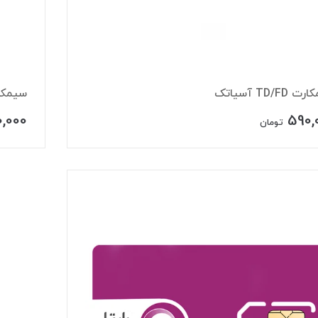
TD/FD آسیاتک
سیمکارت آپتل
,000
590,
تومان