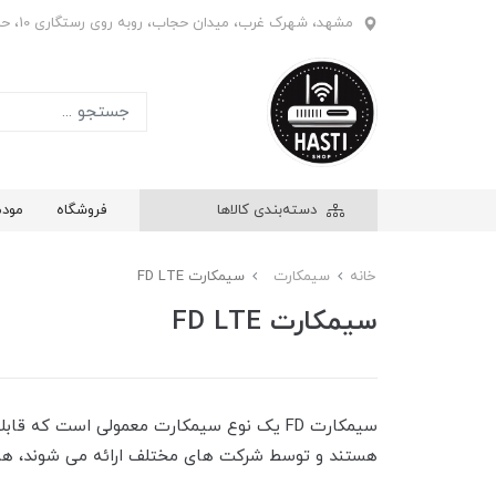
مشهد، شهرک غرب، میدان حجاب، روبه روی رستگاری 10، حاشیه بازار ابریشم، فروشگاه هستی، واحد 908
دسته‌بندی کالاها
فروشگاه
مود
خانه
سیمکارت
سیمکارت FD LTE
سیمکارت FD LTE
سیمکارت FD یک نوع سیمکارت معمولی است که 
هستند و توسط شرکت‌ های مختلف ارائه می‌ شوند، همچنین در مقایسه با TD LTE، ارتباطات پایدارت