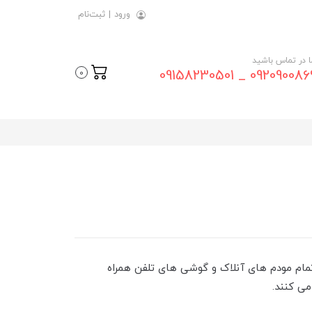
ورود
|
ثبت‌نام
ما در تماس باشید
09209008696 _ 0915823
0
در تمام مودم های آنلاک و گوشی های تلفن همراه