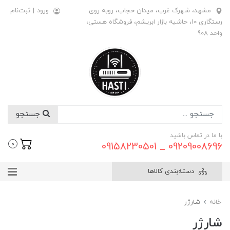
مشهد، شهرک غرب، میدان حجاب، روبه روی
ورود
|
ثبت‌نام
رستگاری 10، حاشیه بازار ابریشم، فروشگاه هستی،
واحد 908
جستجو
با ما در تماس باشید
09209008696 _ 09158230501
0
دسته‌بندی کالاها
خانه
شارژر
شارژر