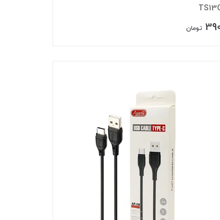
390
تومان