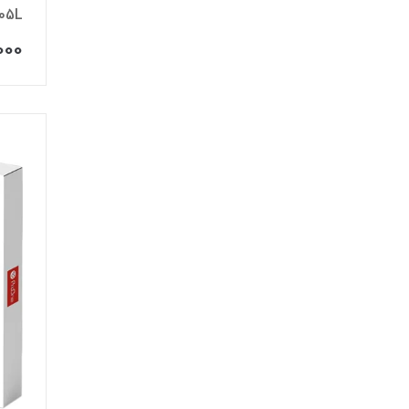
05L
000