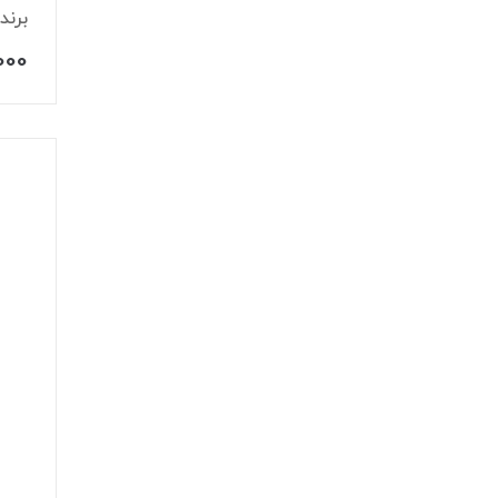
برند ProOne مدل 117
000