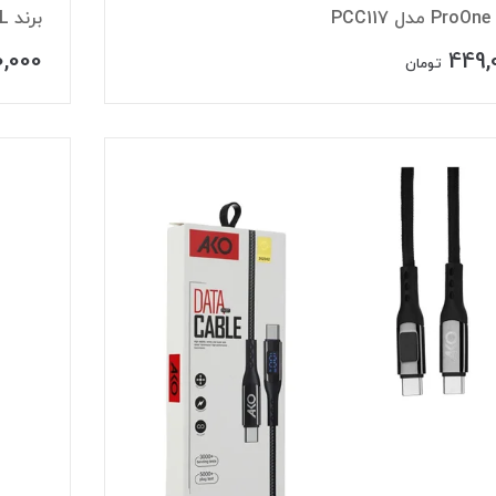
PCC
برند ROYAL مدل EP-DG977
0,000
449,
تومان