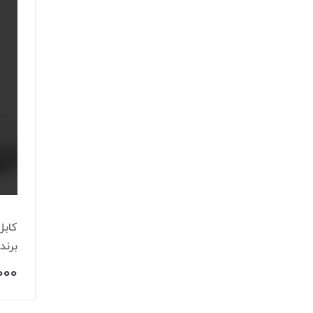
برند ProOne مدل 116
000