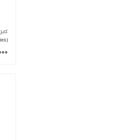
ies)
000