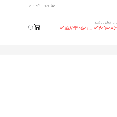
ورود
|
ثبت‌نام
ما در تماس باشید
09209008696 _ 0915823
0