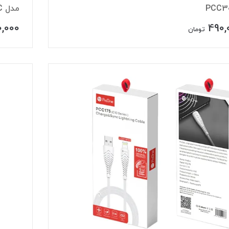
PCC3
مدل TS13C
,000
490,
تومان